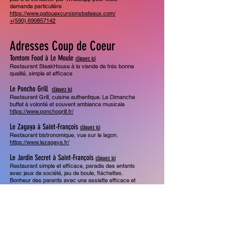
demande particulière
https://www.patouexcursionsbateaux.com/
+(590) 690857142
Adresses Coup de Coeur
Tomtom Food à Le Moule
cliquez ici
Restaurant SteakHouse à la viande de très bonne
qualité, simple et efficace
Le Poncho Grill
cliquez ici
Restaurant Grill, cuisine authentique. Le Dimanche
buffet à volonté et souvent ambiance musicale
https://www.ponchogrill.fr/
Le Zagaya à Saint-François
cliquez ici
Restaurant bistronomique, vue sur le lagon.
https://www.lezagaya.fr/
Le Jardin Secret à Saint-François
cliquez ici
Restaurant simple et efficace, paradis des enfants
avec jeux de société, jeu de boule, fléchettes.
Bonheur des parents avec une assiette efficace et
cocktails merveilleux
https://www.lejardinsecret.restaurant/
Le 619 à Saint-François
cliquez ici
Restaurant bar à vin / caviste
Jolis choix de vins sur place ou à emporter