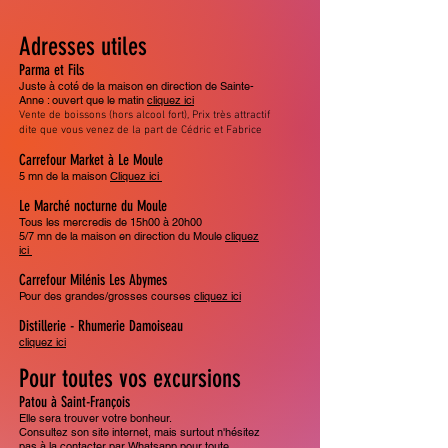
Adresses utiles
Parma et Fils
Juste à coté de la maison en direction de Sainte-
Anne : ouvert que le matin
cliquez ici
Vente de boissons (hors alcool fort), Prix très attractif
dite que vous venez de la part de Cédric et Fabrice
Carrefour Market à Le Moule
5 mn de la maison
Cliquez ici
Le Marché nocturne du Moule
Tous les mercredis de 15h00 à 20h00
5/7 mn de la maison en direction du Moule
cliquez
ici
Carrefour Milénis Les Abymes
Pour des grandes/grosses courses
cliquez ici
Distillerie - Rhumerie Damoiseau
cliquez ici
Pour toutes vos excursions
Patou à Saint-François
Elle sera trouver votre bonheur.
Consultez son site internet, mais surtout n'hésitez
pas à la contacter par Whatsapp pour toute